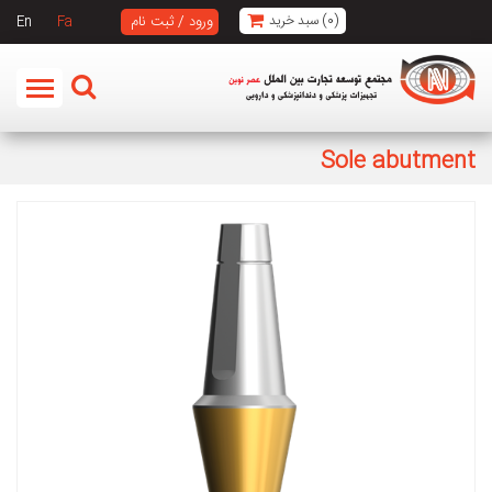
ورود / ثبت نام
(
0
)
سبد خرید
En
Fa
Sole abutment
محصولات
ایمپلنتهای دندانی
قطعات پروتزی
Abutment
Sole Abutment Narrow
Sole abutment